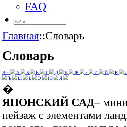
FAQ
Главная
::
Словарь
Словарь
Все
А
Б
В
Г
Д
Е
Ж
З
И
Й
К
Ъ
Ы
Ь
Э
Ю
Я
�
ЯПОНСКИЙ САД
– мин
пейзаж с элементами лан