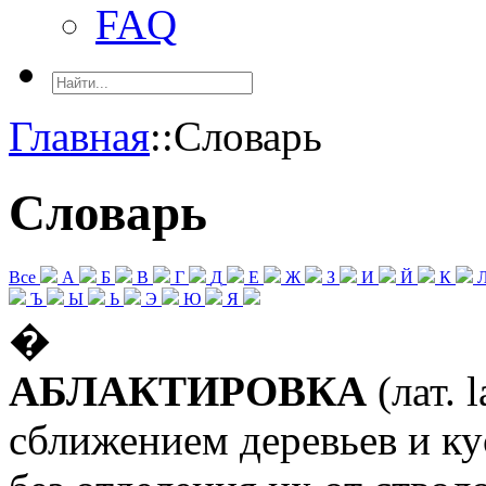
FAQ
Главная
::
Словарь
Словарь
Все
А
Б
В
Г
Д
Е
Ж
З
И
Й
К
Ъ
Ы
Ь
Э
Ю
Я
�
АБЛАКТИРОВКА
(лат. 
сближением деревьев и ку