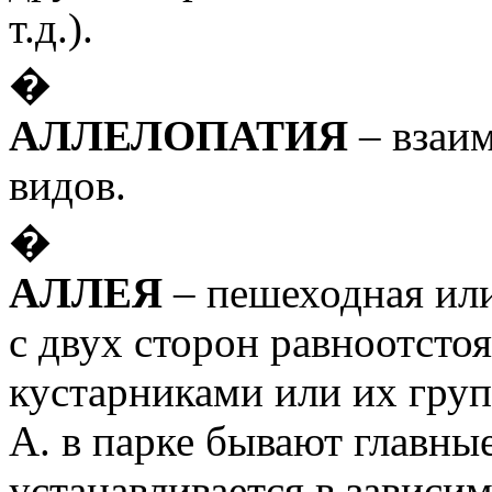
т.д.).
�
АЛЛЕЛОПАТИЯ
– взаи
видов.
�
АЛЛЕЯ
– пешеходная или
с двух сторон равноотсто
кустарниками или их гру
А. в парке бывают главны
устанавливается в зависим