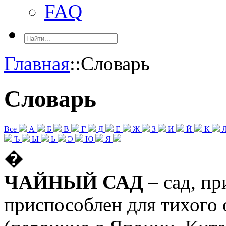
FAQ
Главная
::
Словарь
Словарь
Все
А
Б
В
Г
Д
Е
Ж
З
И
Й
К
Ъ
Ы
Ь
Э
Ю
Я
�
ЧАЙНЫЙ САД
– сад, п
приспособлен для тихого