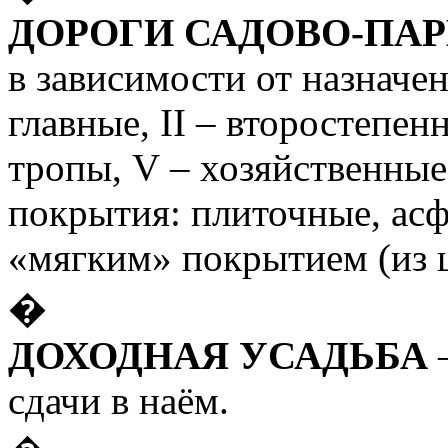
ДОРОГИ САДОВО-ПА
в зависимости от назначен
главные,
II
– второстепен
тропы,
V
– хозяйственные;
покрытия: плиточные, асф
«мягким» покрытием (из щ
�
ДОХОДНАЯ УСАДЬБА
–
сдачи в наём.