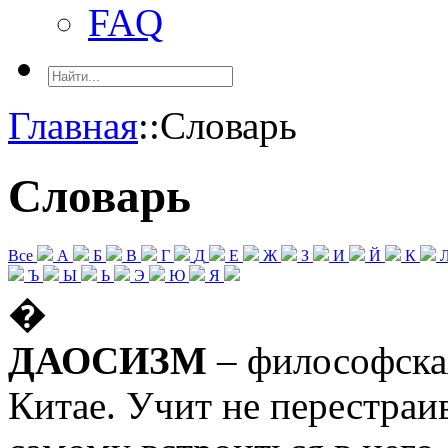
FAQ
Главная
::
Словарь
Словарь
Все
А
Б
В
Г
Д
Е
Ж
З
И
Й
К
Ъ
Ы
Ь
Э
Ю
Я
�
ДАОСИЗМ
– философская
Китае. Учит не перестраи